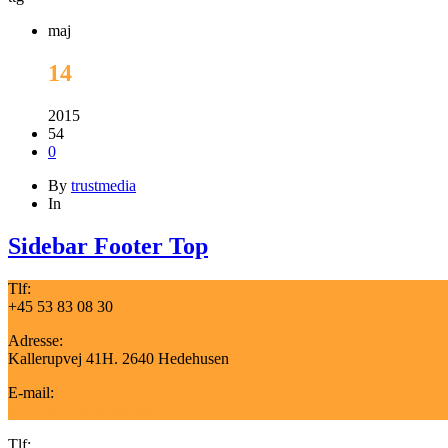
maj
14
2015
54
0
By
trustmedia
In
Sidebar Footer Top
Tlf:
+45 53 83 08 30
Adresse:
Kallerupvej 41H. 2640 Hedehusen
E-mail:
kontor@vintherbyg.dk
Tlf: