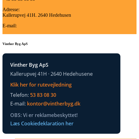
Adresse:
Kallerupvej 41H. 2640 Hedehusen
E-mail:
kontor@vintherbyg.dk
Vinther Byg ApS
Vinther Byg ApS
Kallerupvej 41H · 2640 Hedehusene
Klik her for rutevejledning
Telefon:
53 83 08 30
E-mail:
kontor@vintherbyg.dk
OBS: Vi er reklamebeskyttet!
Læs Cookiedeklaration her