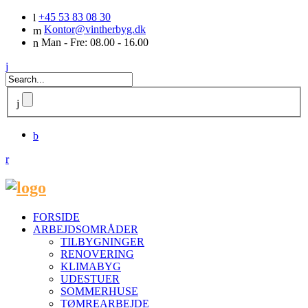
+45 53 83 08 30
Kontor@vintherbyg.dk
Man - Fre: 08.00 - 16.00
FORSIDE
ARBEJDSOMRÅDER
TILBYGNINGER
RENOVERING
KLIMABYG
UDESTUER
SOMMERHUSE
TØMREARBEJDE