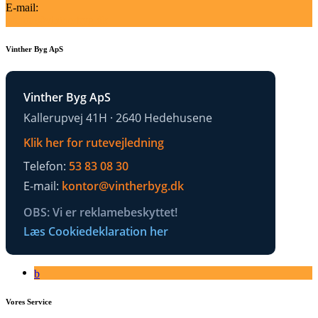
E-mail:
kontor@vintherbyg.dk
Vinther Byg ApS
Vinther Byg ApS
Kallerupvej 41H · 2640 Hedehusene
Klik her for rutevejledning
Telefon:
53 83 08 30
E-mail:
kontor@vintherbyg.dk
OBS: Vi er reklamebeskyttet!
Læs Cookiedeklaration her
Vores Service