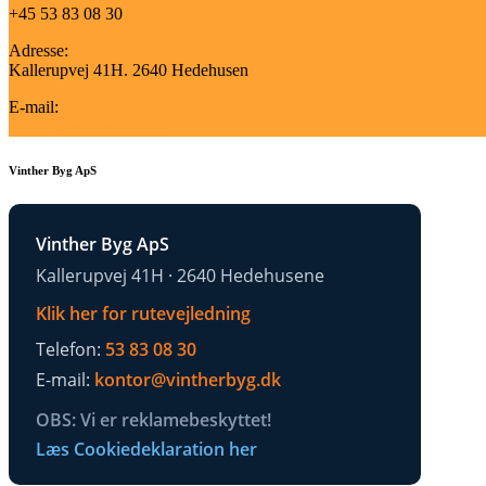
+45 53 83 08 30
Adresse:
Kallerupvej 41H. 2640 Hedehusen
E-mail:
kontor@vintherbyg.dk
Vinther Byg ApS
Vinther Byg ApS
Kallerupvej 41H · 2640 Hedehusene
Klik her for rutevejledning
Telefon:
53 83 08 30
E-mail:
kontor@vintherbyg.dk
OBS: Vi er reklamebeskyttet!
Læs Cookiedeklaration her